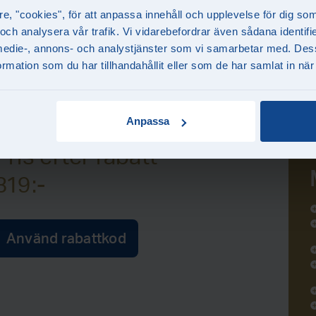
re, "cookies", för att anpassa innehåll och upplevelse för dig so
tvättprogram är lika tufft mot salt och asfalt vinte
 och analysera vår trafik. Vi vidarebefordrar även sådana identif
sommartid. Passa gärna på att städa bilen invänd
la medie-, annons- och analystjänster som vi samarbetar med. Des
frottéhanddukar och
mattvätt*
ingår.
mation som du har tillhandahållit eller som de har samlat in när
Anpassa
Pris efter rabatt
319:-
add_ci
add_ci
Använd rabattkod
add_ci
add_ci
add_ci
add_ci