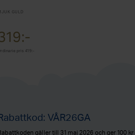
MJUK GULD
319:-
rdinarie pris 419:-
Rabattkod: VÅR26GA
Rabattkoden gäller till 31 maj 2026 och ger 100 kr