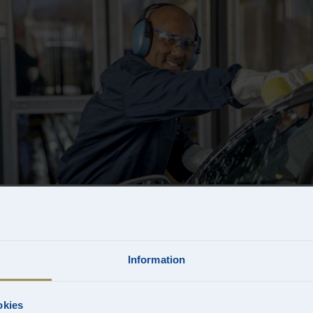
Mjuk Guld
Information
okies
I Mjuk Guld ingår extra många handtvättmoment som