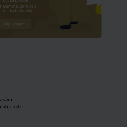
mjuka borstar
Dammsugare och
rcle
mjuka handdukar
Köp i appen
 våra
inuter och