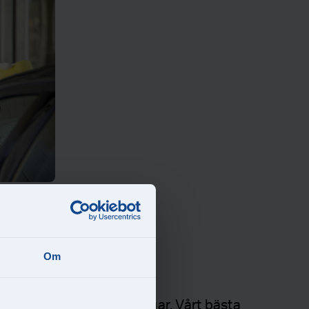
Om
 t.ex. handtvätt av fälgar. Vårt bästa