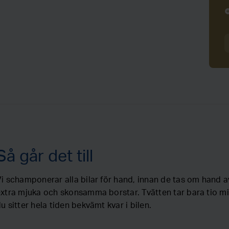
add_ci
Så går det till
i schamponerar alla bilar för hand, innan de tas om hand av
xtra mjuka och skonsamma borstar. Tvätten tar bara tio m
u sitter hela tiden bekvämt kvar i bilen.