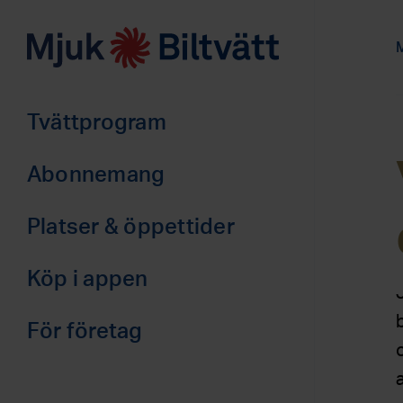
M
Tvättprogram
Abonnemang
Privat
Platser & öppettider
Företag
Borås (2)
Köp i appen
Malmö (2)
Stor-Göteborg (8)
För företag
Stor-Stockholm (5)
Abonnemang
Varberg (1)
Kontakt & offert