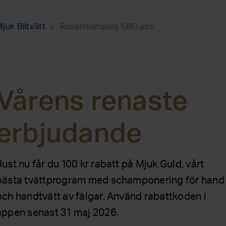
juk Biltvätt
Rabattkampanj GBG ads
chevron_right
Vårens renaste
erbjudande
Just nu får du 100 kr rabatt på Mjuk Guld, vårt
bästa tvättprogram med schamponering för hand
och handtvätt av fälgar. Använd rabattkoden i
appen senast 31 maj 2026.