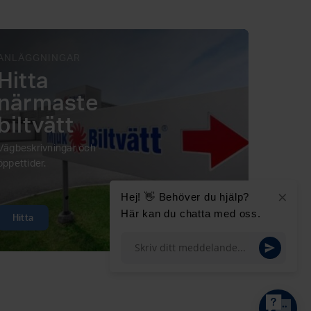
ANLÄGGNINGAR
Hitta
närmaste
biltvätt
Vägbeskrivningar och
öppettider.
×
Hej! 👋 Behöver du hjälp?
Här kan du chatta med oss.
Hitta