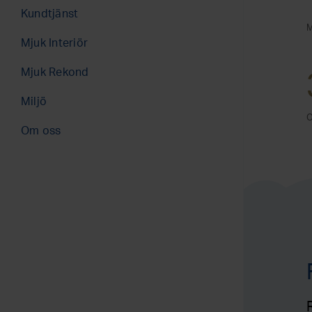
Västerås (2)
Kundtjänst
Mjuk Interiör
Nöjda kunder
Mjuk Interiör
Hantera avtal
Mjuk Rekond
Miljö
O
Om oss