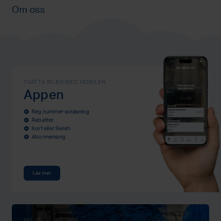
Om oss
TVÄTTA BILEN MED MOBILEN
Appen
Reg.nummer-avläsning
add_circle
Rabatter
add_circle
Kort eller Swish
add_circle
Abonnemang
add_circle
Läs mer
MILJÖ