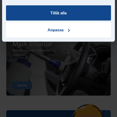
har samlat in när du har använt deras tjänster.
Läs mer
Tillåt alla
Anpassa
GÖTEBORG
Mjuk Interiör
Boka tid hos vårt städcenter i
Högsbo.
Läs mer