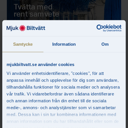
Tvätta med
rent samvete
Hos oss ger din tvätt minsta
möjliga miljöpåverkan.
Samtycke
Information
Om
Läs mer
mjukbiltvatt.se använder cookies
Vi använder enhetsidentifierare, "cookies", för att
anpassa innehåll och upplevelse för dig som användare,
tillhandahålla funktioner för sociala medier och analysera
ALLTID REN BIL
Abonnemang
vår trafik. Vi vidarebefordrar även sådana identifierare
och annan information från din enhet till de sociala
Läs mer om våra populära
medie-, annons- och analystjänster som vi samarbetar
abonnemang för företag och
privatpersoner.
med. Dessa kan i sin tur kombinera informationen med
annan information som du har tillhandahållit eller som de