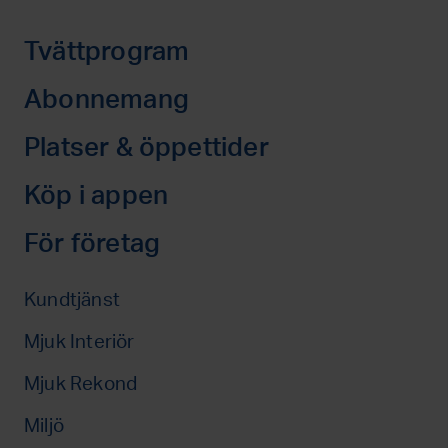
Tvättprogram
Abonnemang
Privat
Platser & öppettider
Företag
Borås (2)
Köp i appen
Malmö (2)
För företag
Stor-Göteborg (8)
Abonnemang
Stor-Stockholm (5)
Kundtjänst
Kontakt & offert
Varberg (1)
Mjuk Interiör
Mjuk Interiör
Västerås (2)
Mjuk Rekond
Nöjda kunder
Miljö
Hantera avtal