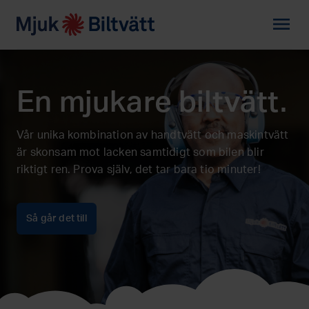
menu
En mjukare biltvätt.
Vår unika kombination av handtvätt och maskintvätt
är skonsam mot lacken samtidigt som bilen blir
riktigt ren. Prova själv, det tar bara tio minuter!
Så går det till