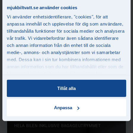
Putsning av rutor och speglar
mjukbiltvatt.se använder cookies
Rengöring av samtliga mattor
Något gott att dricka i vår trevliga lounge
Vi använder enhetsidentifierare, "cookies", för att
anpassa innehåll och upplevelse för dig som användare,
tillhandahålla funktioner för sociala medier och analysera
vår trafik. Vi vidarebefordrar även sådana identifierare
och annan information från din enhet till de sociala
medie-, annons- och analystjänster som vi samarbetar
med. Dessa kan i sin tur kombinera informationen med
annan information som du har tillhandahållit eller som de
har samlat in när du har använt deras tjänster.
Tillåt alla
DÖRRAR
VINDRUTOR
MATTOR
Panel
Anpassa
Avtorkning av dörrkarmar
Putsning av alla rutor och
Rengöring av samtliga
Noggrann dammsugning
och lister
speglar
mattor
RENGÖRING AV INSTRUMENTPANEL OCH
HELA BILEN INKLUSIVE BAGAGEUTRYMMET
KONSOL