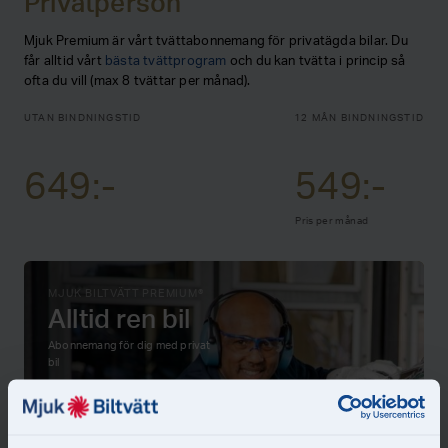
Privatperson
Mjuk Premium är vårt tvättabonnemang för privatägda bilar. Du
får alltid vårt
bästa tvättprogram
och du kan tvätta i princip så
ofta du vill (max 8 tvättar per månad).
UTAN BINDNINGSTID
12 MÅN BINDNINGSTID
649:-
549:-
Pris per månad
MJUK BILTVÄTT PREMIUM®
Alltid ren bil
Abonnemang för dig med privat
bil