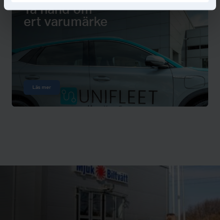
Ta hand om
ert varumärke
Läs mer