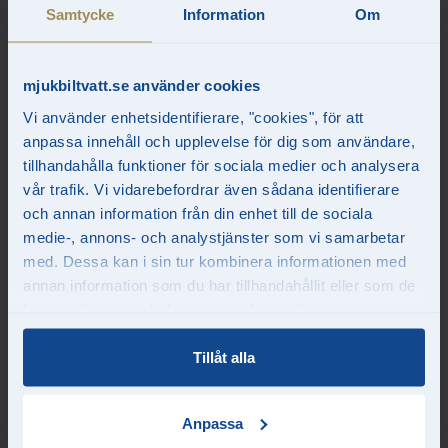
Samtycke
Information
Om
Läs mer
mjukbiltvatt.se använder cookies
Vi använder enhetsidentifierare, "cookies", för att
anpassa innehåll och upplevelse för dig som användare,
tillhandahålla funktioner för sociala medier och analysera
vår trafik. Vi vidarebefordrar även sådana identifierare
och annan information från din enhet till de sociala
medie-, annons- och analystjänster som vi samarbetar
med. Dessa kan i sin tur kombinera informationen med
Företag
annan information som du har tillhandahållit eller som de
För en fast månadskostnad tvättar vi era bilar så ofta ni vill, helt
har samlat in när du har använt deras tjänster.
utan bindningstid. Ni får tillgång till alla våra biltvättar och ni får
alltid vårt bästa tvättprogram.
Tillåt alla
Anpassa
MJUK BUSINESS