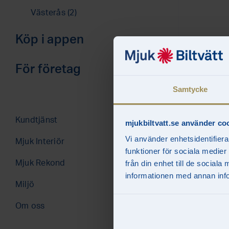
Västerås (2)
Köp i appen
För företag
Abonnemang
Samtycke
Kontakt & offert
Kundtjänst
Mjuk Interiör
mjukbiltvatt.se använder co
Nöjda kunder
Vi använder enhetsidentifiera
Mjuk Interiör
funktioner för sociala medier
Hantera avtal
Mjuk Rekond
från din enhet till de socia
informationen med annan infor
Miljö
Om oss