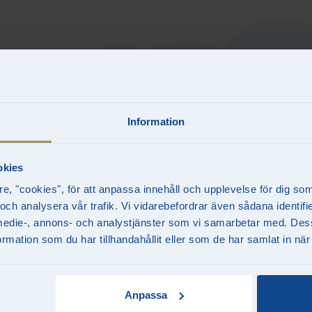
Information
Borås
Göteborg
Malmö
Stockh
okies
re, "cookies", för att anpassa innehåll och upplevelse för dig so
 och analysera vår trafik. Vi vidarebefordrar även sådana identif
la medie-, annons- och analystjänster som vi samarbetar med. Des
mation som du har tillhandahållit eller som de har samlat in när
Mjuk Bil
I dag öppn
access_time
Anpassa