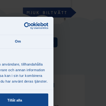
Om
olm
Varberg
Västerås
m användare, tillhandahålla
ierare och annan information
sa kan i sin tur kombinera
 du har använt deras tjänster.
tvätt Västerås Hemdal
ar vi 8.30
Tillåt alla