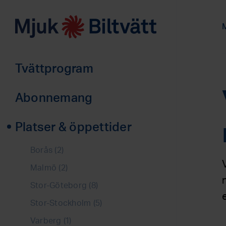
M
Tvättprogram
Abonnemang
Privat
Platser & öppettider
Företag
Borås (2)
Malmö (2)
Stor-Göteborg (8)
Stor-Stockholm (5)
Varberg (1)