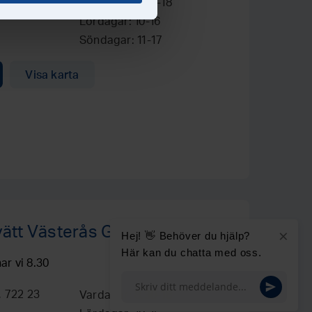
12, 723 34
Vardagar: 8.30-18
Lördagar: 10-16
Söndagar: 11-17
Visa karta
vätt Västerås Gryta
×
Hej! 👋 Behöver du hjälp?
Här kan du chatta med oss.
ar vi 8.30
, 722 23
Vardagar: 8.30-18