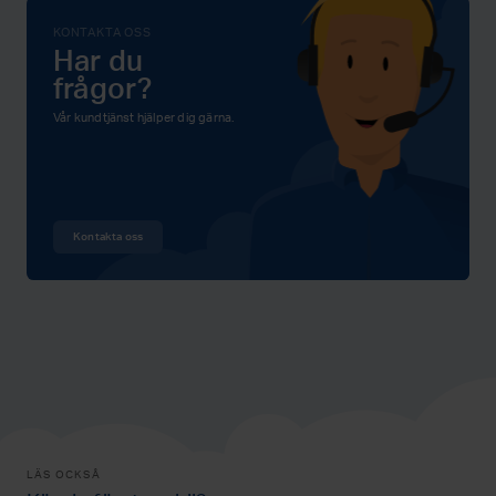
KONTAKTA OSS
Har du
frågor?
Vår kundtjänst hjälper dig gärna.
Kontakta oss
LÄS OCKSÅ