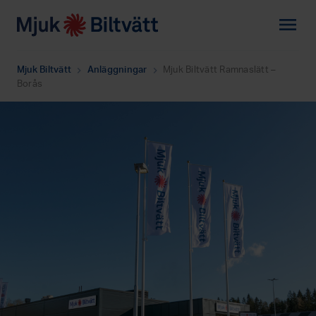
menu
Mjuk Biltvätt
Anläggningar
Mjuk Biltvätt Ramnaslätt –
chevron_right
chevron_right
Borås