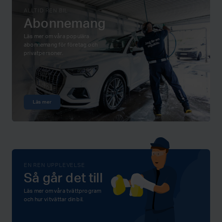
ALLTID REN BIL
Abonnemang
Läs mer om våra populära
abonnemang för företag och
privatpersoner.
Läs mer
EN REN UPPLEVELSE
Så går det till
Läs mer om våra tvättprogram
och hur vi tvättar din bil.