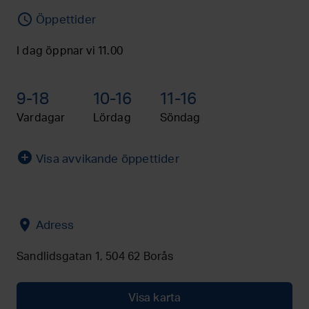
access_time
Öppettider
I dag öppnar vi 11.00
9-18
10-16
11-16
Vardagar
Lördag
Söndag
add_circle
Visa avvikande öppettider
location_on
Adress
Sandlidsgatan 1, 504 62 Borås
Visa karta