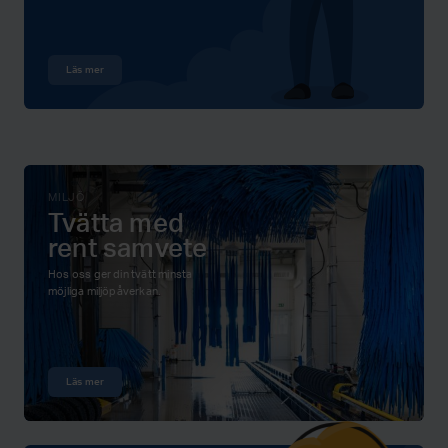
Läs mer
MILJÖ
Tvätta med
rent samvete
Hos oss ger din tvätt minsta
möjliga miljöpåverkan.
Läs mer