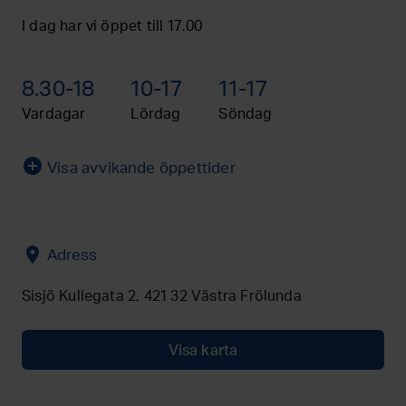
I dag har vi öppet till 17.00
8.30-18
10-17
11-17
Vardagar
Lördag
Söndag
add_circle
Visa avvikande öppettider
location_on
Adress
Sisjö Kullegata 2, 421 32 Västra Frölunda
Visa karta