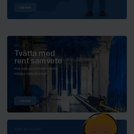
Läs mer
MILJÖ
Tvätta med
rent samvete
Hos oss ger din tvätt minsta
möjliga miljöpåverkan.
Läs mer
KONTAKTA OSS