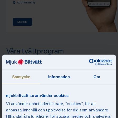
Abonnemang
add_circle
Läs mer
Våra tvättprogram
Mjuk Guld
419:-
Samtycke
Information
Om
Avspolning för hand med varmt vatten
add_circle
Schamponering med svamp
add_circle
Handtvätt av fälgar
mjukbiltvatt.se använder cookies
add_circle
Kallavfettning mot salt och asfalt
add_circle
Vi använder enhetsidentifierare, "cookies", för att
Insektsborttagning
add_circle
Modern maskintvätt med mjuka borstar
add_circle
anpassa innehåll och upplevelse för dig som användare,
Dammsugare, mattvätt & mjuka handdukar
add_circle
tillhandahålla funktioner för sociala medier och analysera