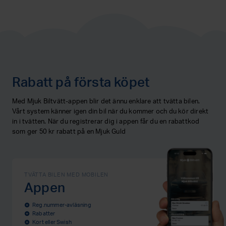
Rabatt på första köpet
Med Mjuk Biltvätt-appen blir det ännu enklare att tvätta bilen.
Vårt system känner igen din bil när du kommer och du kör direkt
in i tvätten. När du registrerar dig i appen får du en rabattkod
som ger 50 kr rabatt på en Mjuk Guld
TVÄTTA BILEN MED MOBILEN
Appen
Reg.nummer-avläsning
add_circle
Rabatter
add_circle
Kort eller Swish
add_circle