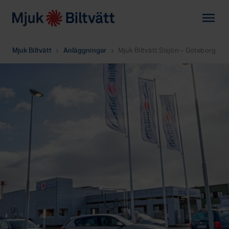
menu
Mjuk Biltvätt
Anläggningar
Mjuk Biltvätt Sisjön – Göteborg
chevron_right
chevron_right