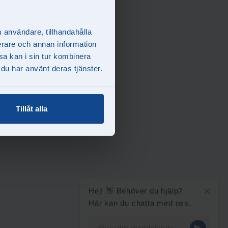
m användare, tillhandahålla
ierare och annan information
sa kan i sin tur kombinera
 du har använt deras tjänster.
Tillåt alla
×
Hej! 👋 Behöver du hjälp?
Här kan du chatta med oss.