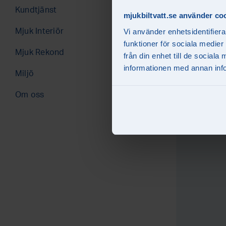
Västerås (2)
Kundtjänst
Mjuk Interiör
mjukbiltvatt.se använder co
Nöjda kunder
Mjuk Interiör
Vi använder enhetsidentifiera
funktioner för sociala medier
Hantera avtal
Mjuk Rekond
från din enhet till de socia
informationen med annan infor
Miljö
Om oss