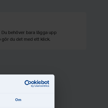
en. Du behöver bara lägga upp
 gör du det med ett klick.
Om