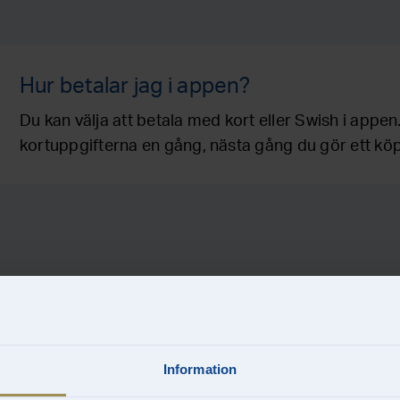
Hur betalar jag i appen?
Du kan välja att betala med kort eller Swish i app
kortuppgifterna en gång, nästa gång du gör ett köp
Information