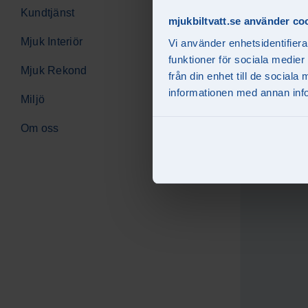
Västerås (2)
Kundtjänst
Mjuk Interiör
mjukbiltvatt.se använder co
Nöjda kunder
Mjuk Interiör
Vi använder enhetsidentifiera
funktioner för sociala medier
Hantera avtal
Mjuk Rekond
från din enhet till de socia
informationen med annan infor
Miljö
Om oss