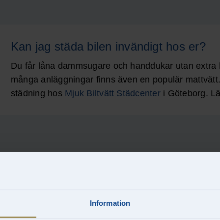
Kan jag städa bilen invändigt hos er?
Du får låna dammsugare och handdukar utan extra ko
många anläggningar finns även en populär mattvätt
städning hos
Mjuk Biltvätt Städcenter
i Göteborg. Lä
Information