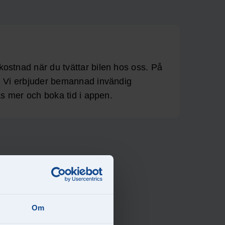
stnad när du tvättar bilen hos oss. På
. Vi erbjuder bemannad invändig
s mer och boka tid i appen.
Om