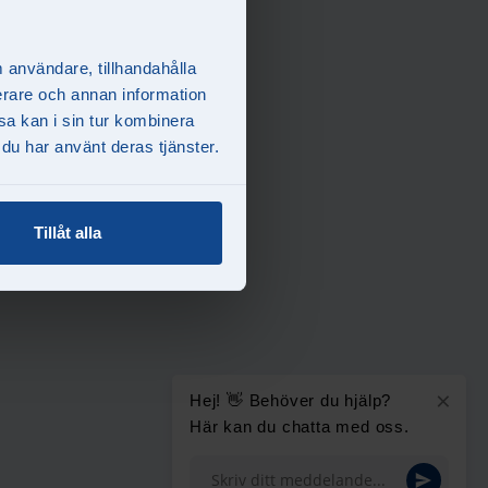
m användare, tillhandahålla
ierare och annan information
sa kan i sin tur kombinera
 du har använt deras tjänster.
Tillåt alla
×
Hej! 👋 Behöver du hjälp?
Här kan du chatta med oss.