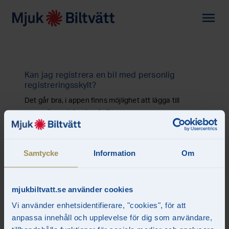
menu
Kan jag registrera en bil med personlig
registreringsskylt?
Det går bra, i appen finns möjlighet att lägga till
personlig registreringskylt.
Samtycke
Information
Om
mjukbiltvatt.se använder cookies
Vi använder enhetsidentifierare, "cookies", för att
anpassa innehåll och upplevelse för dig som användare,