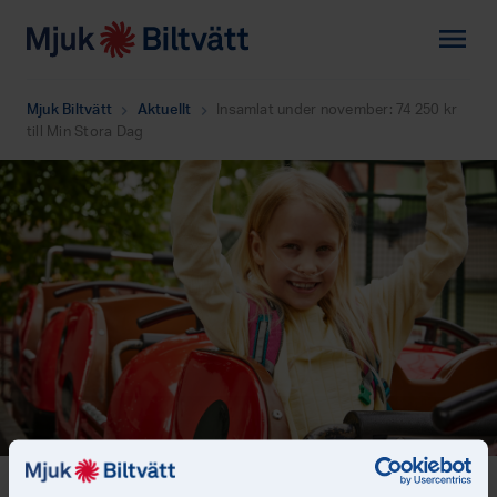
menu
Mjuk Biltvätt
Aktuellt
Insamlat under november: 74 250 kr
chevron_right
chevron_right
till Min Stora Dag
Alla nyheter
arrow_back