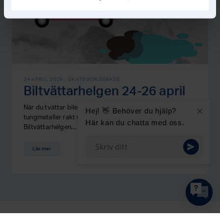
24 APRIL, 2026 ·
OKATEGORISERADE
Biltvättarhelgen 24-26 april
×
När du tvättar bilen på gatan rinner olja och giftiga
Hej! 👋 Behöver du hjälp?
tungmetaller rakt ut i närmaste sjö, hav eller vattendrag.
Här kan du chatta med oss.
Biltvättarhelgen…
Läs mer