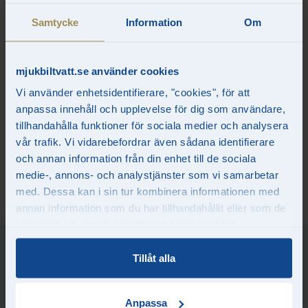
Okategoriserade
2 DECEMBER, 2022
Samtycke
Information
Om
Insamlat under november: 74
mjukbiltvatt.se använder cookies
250 kr till Min Stora Dag
Vi använder enhetsidentifierare, "cookies", för att
Årets insamlingskampanj till förmån för
Min Stora Dag
är
anpassa innehåll och upplevelse för dig som användare,
avslutad. Under hela november skänkte vi 25 kr per Guldtvätt
tillhandahålla funktioner för sociala medier och analysera
som såldes i appen. Vi landade på hela 2 970 tvättar och 74 250
vår trafik. Vi vidarebefordrar även sådana identifierare
kr till barn med svåra sjukdomar och diagnoser. Tack till alla som
och annan information från din enhet till de sociala
bidragit! Tillsammans med er har vi sett till att fler barn får kraft
och glädje att fortsätta kämpa i en tuff vardag.
medie-, annons- och analystjänster som vi samarbetar
med. Dessa kan i sin tur kombinera informationen med
annan information som du har tillhandahållit eller som de
har samlat in när du har använt deras tjänster.
Tillåt alla
LÄS OCKSÅ
Anpassa