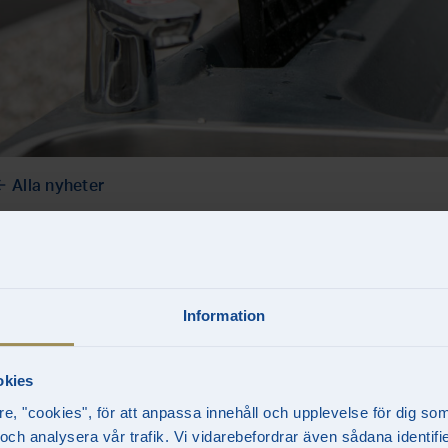
Alla nyheter
_back
Mattvätt och upp
Information
dammsugare i Sis
okies
re, "cookies", för att anpassa innehåll och upplevelse för dig so
u blir det ännu enklare att få bilen riktigt ren på anläggnin
 och analysera vår trafik. Vi vidarebefordrar även sådana identif
med en efterfrågad mattvätt för rengöring av både tyg- o