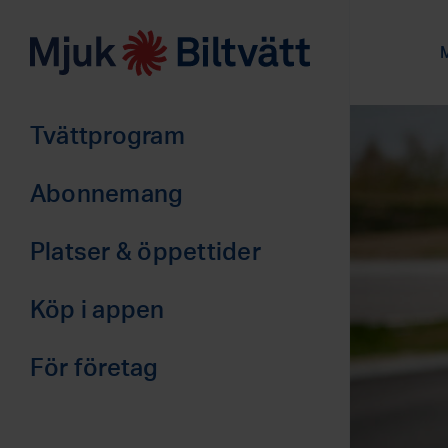
M
Tvättprogram
Abonnemang
Privat
Platser & öppettider
Företag
Borås (2)
Köp i appen
Malmö (2)
Stor-Göteborg (8)
För företag
Stor-Stockholm (5)
Abonnemang
Varberg (1)
Kontakt & offert