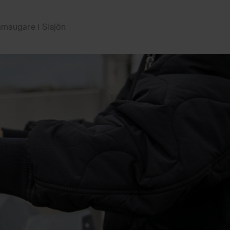
msugare i Sisjön