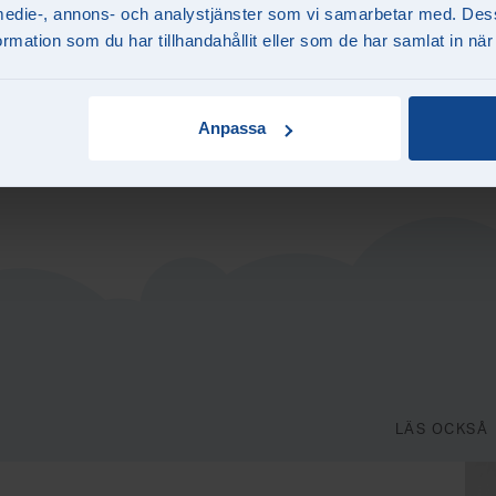
la medie-, annons- och analystjänster som vi samarbetar med. Des
åra dammsugare till de senaste och mest effektiva modell
mation som du har tillhandahållit eller som de har samlat in när
u hittar mattvätten smidigt placerad bredvid dammsugarsta
användningen av mattvätten och dammsugarna utan extra k
Anpassa
pana in på vilka platser vi erbjuder mattvätt
här!
LÄS OCKSÅ