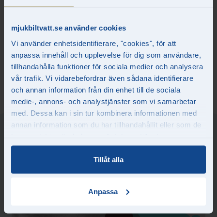
Kungsbacka har fått nya borstar
mjukbiltvatt.se använder cookies
Vi använder enhetsidentifierare, "cookies", för att
I augusti i år stängde Mjuk Biltvätt Kungsbacka ett par dagar för
anpassa innehåll och upplevelse för dig som användare,
en omfattande renovering, bland annat byttes alla borstar i
tillhandahålla funktioner för sociala medier och analysera
maskintvätten ut. Nu kan vi fortsätta att hålla Kungsbackas bilar
vår trafik. Vi vidarebefordrar även sådana identifierare
rena i ett par år till!
och annan information från din enhet till de sociala
medie-, annons- och analystjänster som vi samarbetar
med. Dessa kan i sin tur kombinera informationen med
annan information som du har tillhandahållit eller som de
har samlat in när du har använt deras tjänster.
LÄS OCKSÅ
Tillåt alla
Anpassa