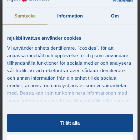
Samtycke
Information
Om
Mjuk Biltvätt har ISO-certifierats
Vi är stolta och glada att meddela att vi nu är ISO-certifierade
mjukbiltvatt.se använder cookies
inom kvalitet och miljö.
Vi använder enhetsidentifierare, "cookies", för att
ISO 9001 borgar för vår förmåga att leverera enastående
anpassa innehåll och upplevelse för dig som användare,
kundservice och kvalitet, medan ISO 14001 bekräftar vårt
tillhandahålla funktioner för sociala medier och analysera
åtagande för hållbarhet och miljö.
vår trafik. Vi vidarebefordrar även sådana identifierare
och annan information från din enhet till de sociala
Vi fortsätter att sträva efter att vara bäst i branschen och att
göra vårt bästa för våra kunder och planeten. Tack för att ni är en
medie-, annons- och analystjänster som vi samarbetar
del av vår resa!
med. Dessa kan i sin tur kombinera informationen med
annan information som du har tillhandahållit eller som de
har samlat in när du har använt deras tjänster.
Tillåt alla
LÄS OCKSÅ