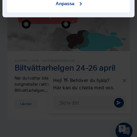
Anpassa
24 APRIL, 2026 ·
OKATEGORISERADE
Biltvättarhelgen 24-26 april
×
När du tvättar bilen på gatan rinner olja och giftiga
Hej! 👋 Behöver du hjälp?
tungmetaller rakt ut i närmaste sjö, hav eller vattendrag.
Här kan du chatta med oss.
Biltvättarhelgen…
Läs mer